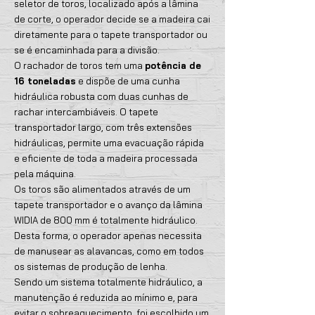
seletor de toros, localizado após a lâmina
de corte, o operador decide se a madeira cai
diretamente para o tapete transportador ou
se é encaminhada para a divisão.
O rachador de toros tem uma
potência de
16 toneladas
e dispõe de uma cunha
hidráulica robusta com duas cunhas de
rachar intercambiáveis. O tapete
transportador largo, com três extensões
hidráulicas, permite uma evacuação rápida
e eficiente de toda a madeira processada
pela máquina.
Os toros são alimentados através de um
tapete transportador e o avanço da lâmina
WIDIA de 800 mm é totalmente hidráulico.
Desta forma, o operador apenas necessita
de manusear as alavancas, como em todos
os sistemas de produção de lenha.
Sendo um sistema totalmente hidráulico, a
manutenção é reduzida ao mínimo e, para
evitar o sobreaquecimento, foi escolhido um